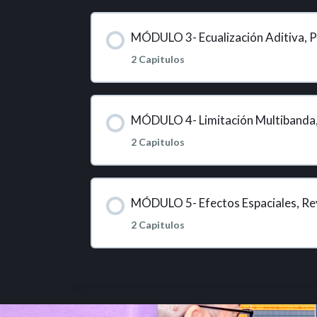
MÓDULO 3- Ecualización Aditiva, P
2 Capitulos
MÓDULO 4- Limitación Multibanda
2 Capitulos
MÓDULO 5- Efectos Espaciales, Reve
2 Capitulos