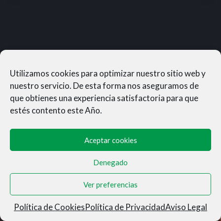
Utilizamos cookies para optimizar nuestro sitio web y
nuestro servicio. De esta forma nos aseguramos de
que obtienes una experiencia satisfactoria para que
estés contento este Año.
Aceptar cookies
Denegado
MUNERASONG®- © 2026
Ver preferencias
Aviso Legal
|
Privacidad
|
Condiciones de Venta
|
Cookies
Política de Cookies
Política de Privacidad
Aviso Legal