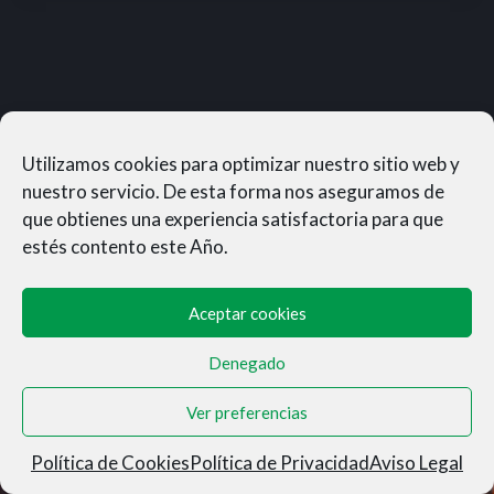
Utilizamos cookies para optimizar nuestro sitio web y
nuestro servicio. De esta forma nos aseguramos de
que obtienes una experiencia satisfactoria para que
estés contento este Año.
Aceptar cookies
Denegado
MUNERASONG®- © 2026
Ver preferencias
Aviso Legal
|
Privacidad
|
Condiciones de Venta
|
Cookies
Política de Cookies
Política de Privacidad
Aviso Legal