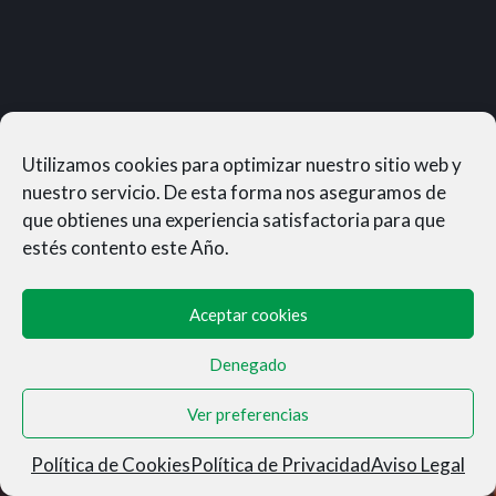
Utilizamos cookies para optimizar nuestro sitio web y
nuestro servicio. De esta forma nos aseguramos de
que obtienes una experiencia satisfactoria para que
estés contento este Año.
Aceptar cookies
Denegado
MUNERASONG®- © 2026
Ver preferencias
Aviso Legal
|
Privacidad
|
Condiciones de Venta
|
Cookies
Política de Cookies
Política de Privacidad
Aviso Legal