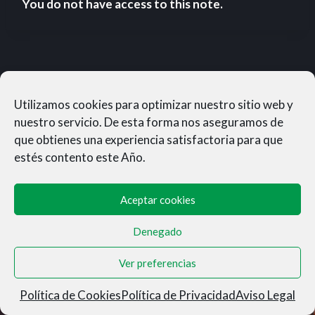
You do not have access to this note.
Utilizamos cookies para optimizar nuestro sitio web y
nuestro servicio. De esta forma nos aseguramos de
que obtienes una experiencia satisfactoria para que
estés contento este Año.
Aceptar cookies
Denegado
MUNERASONG®- © 2026
Ver preferencias
Aviso Legal
|
Privacidad
|
Condiciones de Venta
|
Cookies
Política de Cookies
Política de Privacidad
Aviso Legal