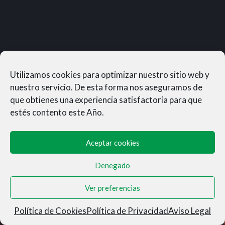
Utilizamos cookies para optimizar nuestro sitio web y
nuestro servicio. De esta forma nos aseguramos de
que obtienes una experiencia satisfactoria para que
estés contento este Año.
Aceptar cookies
Denegado
MUNERASONG®- © 2026
Ver preferencias
Aviso Legal
|
Privacidad
|
Condiciones de Venta
|
Cookies
Política de Cookies
Política de Privacidad
Aviso Legal