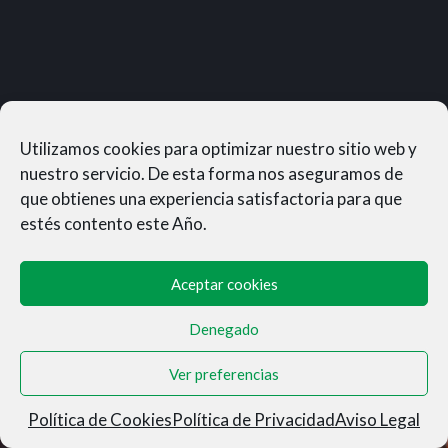
Utilizamos cookies para optimizar nuestro sitio web y
nuestro servicio. De esta forma nos aseguramos de
que obtienes una experiencia satisfactoria para que
estés contento este Año.
Aceptar cookies
Denegado
MUNERASONG®- © 2026
Ver preferencias
Aviso Legal
|
Privacidad
|
Condiciones de Venta
|
Cookies
Política de Cookies
Política de Privacidad
Aviso Legal