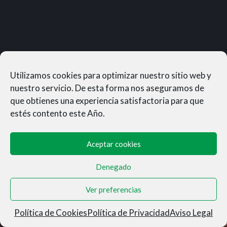
Utilizamos cookies para optimizar nuestro sitio web y
nuestro servicio. De esta forma nos aseguramos de
que obtienes una experiencia satisfactoria para que
estés contento este Año.
Aceptar cookies
Denegado
MUNERASONG®- © 2026
Ver preferencias
Aviso Legal
|
Privacidad
|
Condiciones de Venta
|
Cookies
Política de Cookies
Política de Privacidad
Aviso Legal