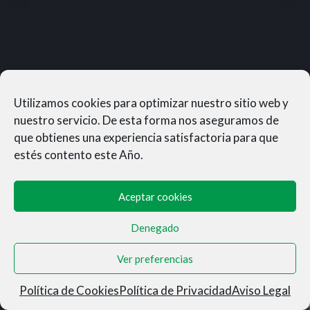
Utilizamos cookies para optimizar nuestro sitio web y
nuestro servicio. De esta forma nos aseguramos de
que obtienes una experiencia satisfactoria para que
estés contento este Año.
Aceptar cookies
Denegado
MUNERASONG®- © 2026
Ver preferencias
Aviso Legal
|
Privacidad
|
Condiciones de Venta
|
Cookies
Política de Cookies
Política de Privacidad
Aviso Legal