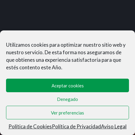
Utilizamos cookies para optimizar nuestro sitio web y
nuestro servicio. De esta forma nos aseguramos de
que obtienes una experiencia satisfactoria para que
estés contento este Año.
Aceptar cookies
Denegado
MUNERASONG®- © 2026
Ver preferencias
Aviso Legal
|
Privacidad
|
Condiciones de Venta
|
Cookies
Política de Cookies
Política de Privacidad
Aviso Legal