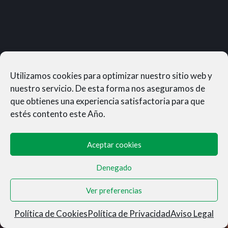
Utilizamos cookies para optimizar nuestro sitio web y
nuestro servicio. De esta forma nos aseguramos de
que obtienes una experiencia satisfactoria para que
estés contento este Año.
Aceptar cookies
Denegado
MUNERASONG®- © 2026
Ver preferencias
Aviso Legal
|
Privacidad
|
Condiciones de Venta
|
Cookies
Política de Cookies
Política de Privacidad
Aviso Legal