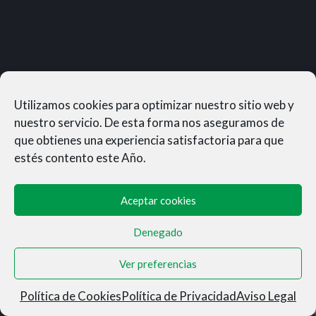
Utilizamos cookies para optimizar nuestro sitio web y
nuestro servicio. De esta forma nos aseguramos de
que obtienes una experiencia satisfactoria para que
estés contento este Año.
Aceptar cookies
Denegado
MUNERASONG®- © 2026
Ver preferencias
Aviso Legal
|
Privacidad
|
Condiciones de Venta
|
Cookies
Política de Cookies
Política de Privacidad
Aviso Legal