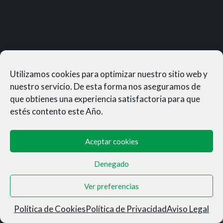
Utilizamos cookies para optimizar nuestro sitio web y
nuestro servicio. De esta forma nos aseguramos de
que obtienes una experiencia satisfactoria para que
estés contento este Año.
Aceptar cookies
Denegado
MUNERASONG®- © 2026
Ver preferencias
Aviso Legal
|
Privacidad
|
Condiciones de Venta
|
Cookies
Política de Cookies
Política de Privacidad
Aviso Legal