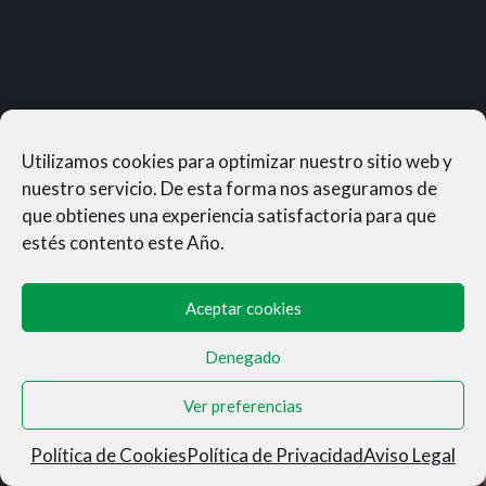
Utilizamos cookies para optimizar nuestro sitio web y
nuestro servicio. De esta forma nos aseguramos de
que obtienes una experiencia satisfactoria para que
estés contento este Año.
Aceptar cookies
Denegado
MUNERASONG®- © 2026
Ver preferencias
Aviso Legal
|
Privacidad
|
Condiciones de Venta
|
Cookies
Política de Cookies
Política de Privacidad
Aviso Legal