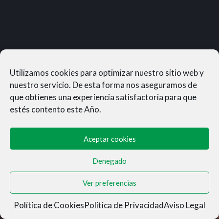
Utilizamos cookies para optimizar nuestro sitio web y
nuestro servicio. De esta forma nos aseguramos de
que obtienes una experiencia satisfactoria para que
estés contento este Año.
Aceptar cookies
Denegado
MUNERASONG®- © 2026
Ver preferencias
Aviso Legal
|
Privacidad
|
Condiciones de Venta
|
Cookies
Política de Cookies
Política de Privacidad
Aviso Legal