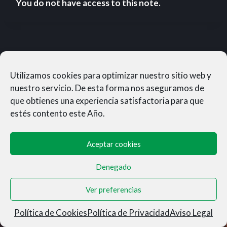
You do not have access to this note.
Utilizamos cookies para optimizar nuestro sitio web y
nuestro servicio. De esta forma nos aseguramos de
que obtienes una experiencia satisfactoria para que
estés contento este Año.
Aceptar cookies
Denegado
MUNERASONG®- © 2026
Ver preferencias
Aviso Legal
|
Privacidad
|
Condiciones de Venta
|
Cookies
Política de Cookies
Política de Privacidad
Aviso Legal