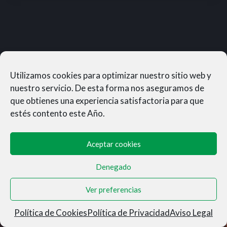
Utilizamos cookies para optimizar nuestro sitio web y
nuestro servicio. De esta forma nos aseguramos de
que obtienes una experiencia satisfactoria para que
estés contento este Año.
Aceptar cookies
Denegado
MUNERASONG®- © 2026
Ver preferencias
Aviso Legal
|
Privacidad
|
Condiciones de Venta
|
Cookies
Política de Cookies
Política de Privacidad
Aviso Legal