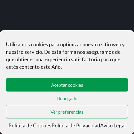
Utilizamos cookies para optimizar nuestro sitio web y
nuestro servicio. De esta forma nos aseguramos de
que obtienes una experiencia satisfactoria para que
estés contento este Año.
Aceptar cookies
Denegado
MUNERASONG®- © 2026
Ver preferencias
Aviso Legal
|
Privacidad
|
Condiciones de Venta
|
Cookies
Política de Cookies
Política de Privacidad
Aviso Legal