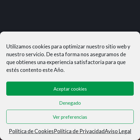
Utilizamos cookies para optimizar nuestro sitio web y
nuestro servicio. De esta forma nos aseguramos de
que obtienes una experiencia satisfactoria para que
estés contento este Año.
Aceptar cookies
Denegado
MUNERASONG®- © 2026
Ver preferencias
Aviso Legal
|
Privacidad
|
Condiciones de Venta
|
Cookies
Política de Cookies
Política de Privacidad
Aviso Legal