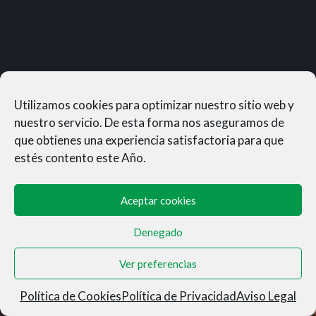
Utilizamos cookies para optimizar nuestro sitio web y
nuestro servicio. De esta forma nos aseguramos de
que obtienes una experiencia satisfactoria para que
estés contento este Año.
Aceptar cookies
Denegado
MUNERASONG®- © 2026
Ver preferencias
Aviso Legal
|
Privacidad
|
Condiciones de Venta
|
Cookies
Política de Cookies
Política de Privacidad
Aviso Legal